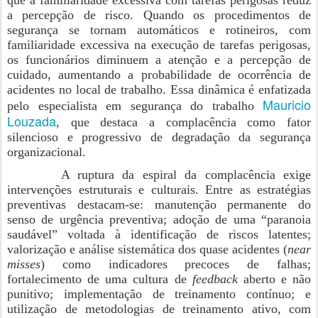
que a familiaridade excessiva com tarefas perigosas reduz
a percepção de risco. Quando os procedimentos de
segurança se tornam automáticos e rotineiros, com
familiaridade excessiva na execução de tarefas perigosas,
os funcionários diminuem a atenção e a percepção de
cuidado, aumentando a probabilidade de ocorrência de
acidentes no local de trabalho. Essa dinâmica é enfatizada
Mauricio
pelo especialista em segurança do trabalho
Louzada
, que destaca a complacência como fator
silencioso e progressivo de degradação da segurança
organizacional.
A ruptura da espiral da complacência exige
intervenções estruturais e culturais. Entre as estratégias
preventivas destacam-se: manutenção permanente do
senso de urgência preventiva; adoção de uma “paranoia
saudável” voltada à identificação de riscos latentes;
valorização e análise sistemática dos quase acidentes (
near
misses
) como indicadores precoces de falhas;
fortalecimento de uma cultura de
feedback
aberto e não
punitivo; implementação de treinamento contínuo; e
utilização de metodologias de treinamento ativo, com