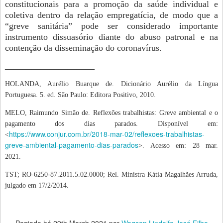
constitucionais para a promoção da saúde individual e
coletiva dentro da relação empregatícia, de modo que a
“greve sanitária” pode ser considerado importante
instrumento dissuasório diante do abuso patronal e na
contenção da disseminação do coronavírus.
____________________
HOLANDA, Aurélio Buarque de. Dicionário Aurélio da Língua
Portuguesa. 5. ed. São Paulo: Editora Positivo, 2010.
MELO, Raimundo Simão de. Reflexões trabalhistas: Greve ambiental e o
pagamento dos dias parados. Disponível em:
https://www.conjur.com.br/2018-mar-02/reflexoes-trabalhistas-
<
greve-ambiental-pagamento-dias-parados
>. Acesso em: 28 mar.
2021.
TST; RO-6250-87.2011.5.02.0000; Rel. Ministra Kátia Magalhães Arruda,
julgado em 17/2/2014.
Postado há
29th March 2021
por
Wagson Lindolfo José Filho