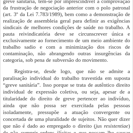
greve sanitária, tem-se por imprescindível a comprovação
da frustração de negociação anterior com o polo patronal
(art. 3º da Lei 7.783/1989), bem como a demonstração de
realização de assembleia geral para definir as exigências
sindicais de melhores condições de saúde no trabalho. A
pauta reivindicatória deve se circunscrever única e
exclusivamente ao fornecimento de um meio ambiente do
trabalho sadio e com a minimização dos riscos de
contaminação, não abrangendo outras insurgências da
categoria, sob pena de subversão do movimento.
Registra-se, desde logo, que não se admite a
paralisação individual do trabalho travestida em suposta
“greve sanitária”. Isso porque se trata de autêntico direito
individual de expressão coletiva, ou seja, apesar de a
titularidade do direito de greve pertencer ao indivíduo,
ainda que não possa ser exercitada pelas pessoas
isoladamente, pressupõe a atuação convergente ou
concertada de uma pluralidade de sujeitos. Não quer dizer
que não é dado ao empregado o direito (
jus resistentiae
)
de não cumprir ordens ilícitas e que possam lhe causar