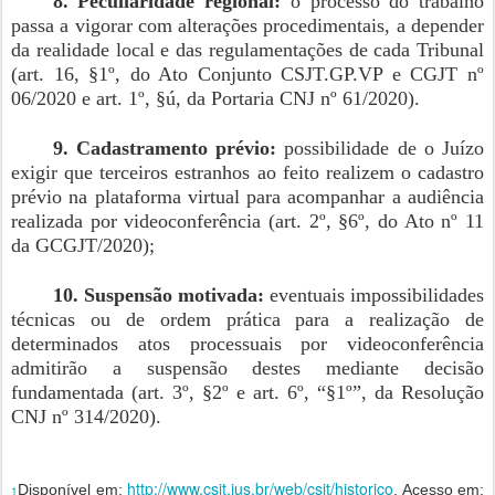
8. Peculiaridade regional:
o processo do trabalho
passa a vigorar com alterações procedimentais, a depender
da realidade local e das regulamentações de cada Tribunal
(art. 16, §1º, do Ato Conjunto CSJT.GP.VP e CGJT nº
06/2020 e art. 1º, §ú, da Portaria CNJ nº 61/2020).
9. Cadastramento prévio:
possibilidade de o Juízo
exigir que terceiros estranhos ao feito realizem o cadastro
prévio na plataforma virtual para acompanhar a audiência
realizada por videoconferência (art. 2º, §6º, do Ato nº 11
da GCGJT/2020);
10. Suspensão motivada:
eventuais impossibilidades
técnicas ou de ordem prática para a realização de
determinados atos processuais por videoconferência
admitirão a suspensão destes mediante decisão
fundamentada (art. 3º, §2º e art. 6º, “§1º”, da Resolução
CNJ nº 314/2020).
http://www.csjt.jus.br/web/csjt/historico
Disponível em:
. Acesso em:
1