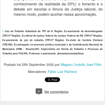
conhecimento da realidade da DPU; o fomento e o
debate em escolas e fóruns da Justiça laboral, do
mesmo modo, podem auxiliar nessa aproximação.
1
Juiz do Trabalho Substituto do TRT da 8ª Região. Ex-assistente de desembargador
a
a
(TRT/4
Região). Ex-oficial de justiça federal da Justiça Federal do RS (TRF/4
Região).
a
Ex-assistente de juiz do trabalho (TRT/3
Região). Ex-chefe de Cartório Eleitoral
(TRE/RS). Ex-advogado, ex-assessor jurídico municipal e da Confederação Nacional de
Municípios (CNM – Brasília/DF). Especialista em Direito do Trabalho e Processo do
Trabalho pela PUC/RS. Professor e palestrante. @estatisticatrabalhista
Postado há
25th September 2020
por
Wagson Lindolfo José Filho
Marcadores:
Fábio Luiz Pacheco
4
Ver comentários