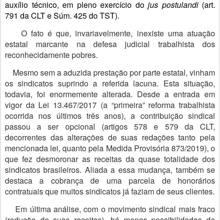
auxílio técnico, em pleno exercício do
jus postulandi
(art.
791 da CLT e Súm. 425 do TST).
O fato é que, invariavelmente, inexiste uma atuação
estatal marcante na defesa judicial trabalhista dos
reconhecidamente pobres.
Mesmo sem a aduzida prestação por parte estatal, vinham
os sindicatos suprindo a referida lacuna. Esta situação,
todavia, foi enormemente alterada. Desde a entrada em
vigor da Lei 13.467/2017 (a “primeira” reforma trabalhista
ocorrida nos últimos três anos), a contribuição sindical
passou a ser opcional (artigos 578 e 579 da CLT,
decorrentes das alterações de suas redações tanto pela
mencionada lei, quanto pela Medida Provisória 873/2019), o
que fez desmoronar as receitas da quase totalidade dos
sindicatos brasileiros. Aliada a essa mudança, também se
destaca a cobrança de uma parcela de honorários
contratuais que muitos sindicatos já faziam de seus clientes.
Em última análise, com o movimento sindical mais fraco
(redução de suas receitas), há menos possibilidades de