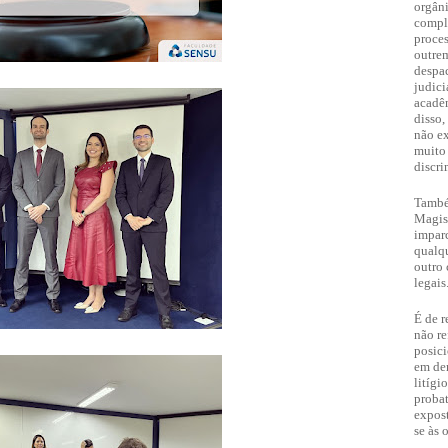
orgâni
compl
proces
outrem
despac
judici
acadêm
disso,
não ex
muito
discri
També
Magist
imparc
qualqu
outro 
legais
É de r
não re
posici
em dem
litígi
proba
expost
se às 