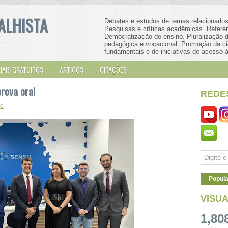
ALHISTA
Debates e estudos de temas relacionados 
Pesquisas e críticas acadêmicas. Referenci
Democratização do ensino. Pluralização do
pedagógica e vocacional. Promoção da ci
fundamentais e de iniciativas de acesso à
IAIS GRATUITOS
ARTIGOS
CITAÇÕES
rova oral
REDE
io
Popula
VISU
1,80