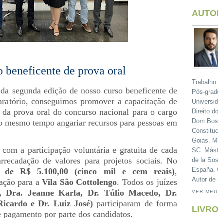
AUTO
 beneficente de prova oral
Trabalho
da segunda edição de nosso curso beneficente de
Pós-grad
aratório, conseguimos promover a capacitação de
Universi
 da prova oral do concurso nacional para o cargo
Direito d
Dom Bosc
 ao mesmo tempo angariar recursos para pessoas em
Constituc
Goiás. M
com a participação voluntária e gratuita de cada
SC. Mást
recadação de valores para projetos sociais. No
de la Sos
España. C
r de R$ 5.100,00 (cinco mil e cem reais)
,
Autor de 
oação para a
Vila São Cottolengo
. Todos os juízes
, Dra. Jeanne Karla, Dr. Túlio Macedo, Dr.
VER MEU
icardo e Dr. Luiz José)
participaram de forma
LIVRO
e pagamento por parte dos candidatos.