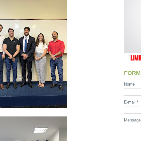
FORM
Nome
E-mail
*
Mensag