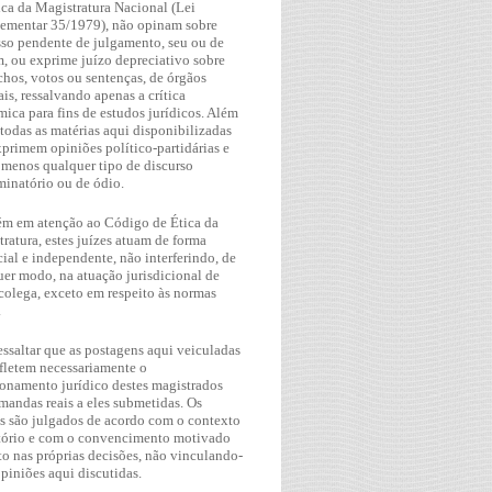
ca da Magistratura Nacional (Lei
ementar 35/1979), não opinam sobre
so pendente de julgamento, seu ou de
, ou exprime juízo depreciativo sobre
hos, votos ou sentenças, de órgãos
ais, ressalvando apenas a crítica
ica para fins de estudos jurídicos. Além
 todas as matérias aqui disponibilizadas
primem opiniões político-partidárias e
 menos qualquer tipo de discurso
minatório ou de ódio.
m em atenção ao Código de Ética da
ratura, estes juízes atuam de forma
ial e independente, não interferindo, de
er modo, na atuação jurisdicional de
colega, exceto em respeito às normas
.
essaltar que as postagens aqui veiculadas
fletem necessariamente o
onamento jurídico destes magistrados
andas reais a eles submetidas. Os
os são julgados de acordo com o contexto
tório e com o convencimento motivado
o nas próprias decisões, não vinculando-
opiniões aqui discutidas.