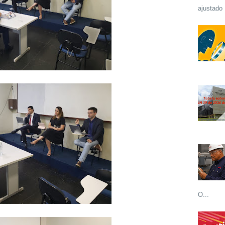
ajustado 
O...