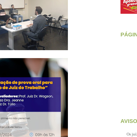
PÁGI
AVIS
Os juí