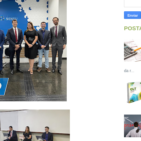
POST
da r...