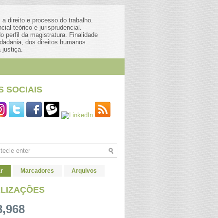
a direito e processo do trabalho.
al teórico e jurisprudencial.
 perfil da magistratura. Finalidade
dadania, dos direitos humanos
 justiça.
S SOCIAIS
r
Marcadores
Arquivos
ALIZAÇÕES
8,968