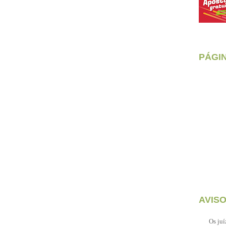
PÁGI
AVIS
Os juí