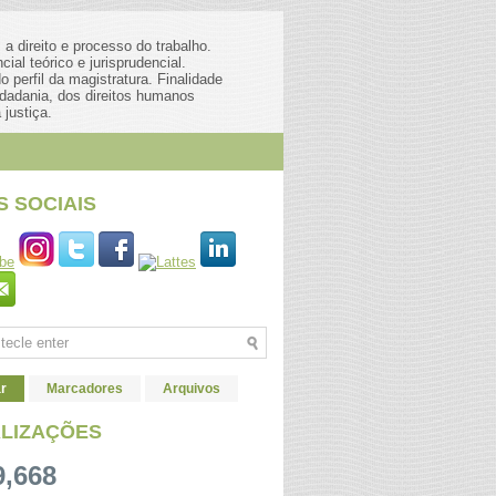
a direito e processo do trabalho.
al teórico e jurisprudencial.
 perfil da magistratura. Finalidade
dadania, dos direitos humanos
 justiça.
S SOCIAIS
r
Marcadores
Arquivos
ALIZAÇÕES
9,668