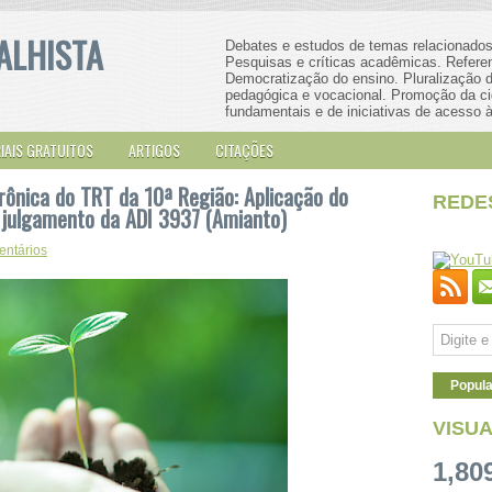
ALHISTA
Debates e estudos de temas relacionados 
Pesquisas e críticas acadêmicas. Referenci
Democratização do ensino. Pluralização do
pedagógica e vocacional. Promoção da ci
fundamentais e de iniciativas de acesso à
IAIS GRATUITOS
ARTIGOS
CITAÇÕES
trônica do TRT da 10ª Região: Aplicação do
REDE
o julgamento da ADI 3937 (Amianto)
ntários
Popula
VISU
1,80