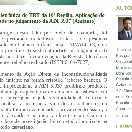
AUTO
Eletrônica do TRT da 10ª Região: Aplicação do
idade no julgamento da ADI 3937 (Amianto)
igo, desta feita por meio de coautoria, foi
 periódico trabalhista. Trata-se de pesquisa
rado em Ciência Jurídica pela UNIVALI-SC, cujo
Trabalho
do princípio da sustentabilidade no julgamento da
Pós-grad
e agradecer à coordenação da Revista Eletrônica
Universi
ente trabalho realizado (ISSN 0104-7027).
Direito d
Dom Bosc
amento da Ação Direta de Inconstitucionalidade
Constituc
do amianto na forma crisotila (asbesto branco). O
Goiás. M
u improcedente a ADI 3.937 proibindo produtos,
SC. Mást
enham quaisquer tipos de amianto ou asbesto, em
de la Sos
e cancerígena e pela inviabilidade de seu uso e
España. C
nálise, a proteção à vida dos trabalhadores ou
Autor de 
ianto foram reverenciados, prevalecendo assim, o
reito à saúde e ao meio ambiente ecologicamente
VER MEU
a fase de investigação foi o método indutivo e na
LIVRO
todo cartesiano.