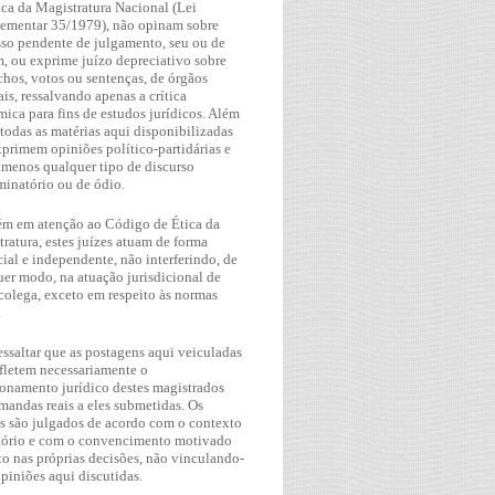
ca da Magistratura Nacional (Lei
ementar 35/1979), não opinam sobre
so pendente de julgamento, seu ou de
, ou exprime juízo depreciativo sobre
hos, votos ou sentenças, de órgãos
ais, ressalvando apenas a crítica
ica para fins de estudos jurídicos. Além
 todas as matérias aqui disponibilizadas
primem opiniões político-partidárias e
 menos qualquer tipo de discurso
minatório ou de ódio.
m em atenção ao Código de Ética da
ratura, estes juízes atuam de forma
ial e independente, não interferindo, de
er modo, na atuação jurisdicional de
colega, exceto em respeito às normas
.
essaltar que as postagens aqui veiculadas
fletem necessariamente o
onamento jurídico destes magistrados
andas reais a eles submetidas. Os
os são julgados de acordo com o contexto
tório e com o convencimento motivado
o nas próprias decisões, não vinculando-
opiniões aqui discutidas.