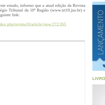
este estudo, informo que a atual edição da Revista
régio Tribunal da 10ª Região (www.trt10.jus.br) e
guinte link:
/index.php/revista10/article/view/272/265
LIVR