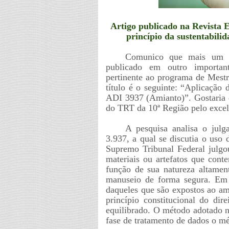
Artigo publicado na Revista 
princípio da sustentabil
Comunico que mais um art
publicado em outro importante
pertinente ao programa de Mest
título é o seguinte: “Aplicação 
ADI 3937 (Amianto)”. Gostaria d
do TRT da 10ª Região pelo excel
A pesquisa analisa o julg
3.937, a qual se discutia o uso 
Supremo Tribunal Federal julgo
materiais ou artefatos que cont
função de sua natureza altament
manuseio de forma segura. Em a
daqueles que são expostos ao am
princípio constitucional do di
equilibrado. O método adotado n
fase de tratamento de dados o mé