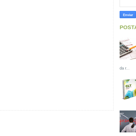
POST
da r...