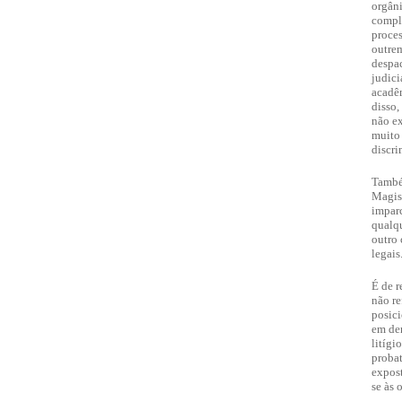
orgâni
compl
proces
outrem
despac
judici
acadêm
disso,
não ex
muito
discri
També
Magist
imparc
qualqu
outro 
legais
É de r
não re
posici
em dem
litígi
proba
expost
se às 