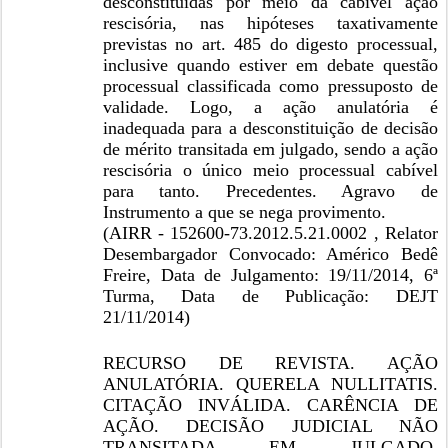
desconstituídas por meio da cabível ação
rescisória, nas hipóteses taxativamente
previstas no art. 485 do digesto processual,
inclusive quando estiver em debate questão
processual classificada como pressuposto de
validade. Logo, a ação anulatória é
inadequada para a desconstituição de decisão
de mérito transitada em julgado, sendo a ação
rescisória o único meio processual cabível
para tanto. Precedentes. Agravo de
Instrumento a que se nega provimento.
(AIRR - 152600-73.2012.5.21.0002 , Relator
Desembargador Convocado: Américo Bedê
Freire, Data de Julgamento: 19/11/2014, 6ª
Turma, Data de Publicação: DEJT
21/11/2014)
RECURSO DE REVISTA. AÇÃO
ANULATÓRIA. QUERELA NULLITATIS.
CITAÇÃO INVÁLIDA. CARÊNCIA DE
AÇÃO. DECISÃO JUDICIAL NÃO
TRANSITADA EM JULGADO.