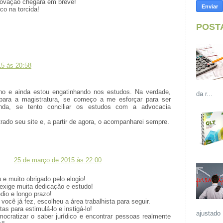
rovação chegará em breve!
co na torcida!
POST
15 às 20:58
ano e ainda estou engatinhando nos estudos. Na verdade,
da r...
para a magistratura, se começo a me esforçar para ser
 ainda, se tento conciliar os estudos com a advocacia
trado seu site e, a partir de agora, o acompanharei sempre.
25 de março de 2015 às 22:00
 e muito obrigado pelo elogio!
 exige muita dedicação e estudo!
io e longo prazo!
você já fez, escolheu a área trabalhista para seguir.
as para estimulá-lo e instigá-lo!
ajustado 
cratizar o saber jurídico e encontrar pessoas realmente