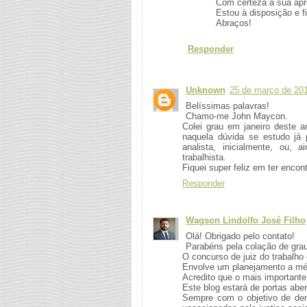
Com certeza a sua ap
Estou à disposição e fi
Abraços!
Responder
Unknown
25 de março de 20
Belíssimas palavras!
Chamo-me John Maycon.
Colei grau em janeiro deste 
naquela dúvida se estudo já 
analista, inicialmente, ou,
trabalhista.
Fiquei super feliz em ter encon
Responder
Wagson Lindolfo José Filho
Olá! Obrigado pelo contato!
Parabéns pela colação de grau
O concurso de juiz do trabalho
Envolve um planejamento a méd
Acredito que o mais importante 
Este blog estará de portas abert
Sempre com o objetivo de demo