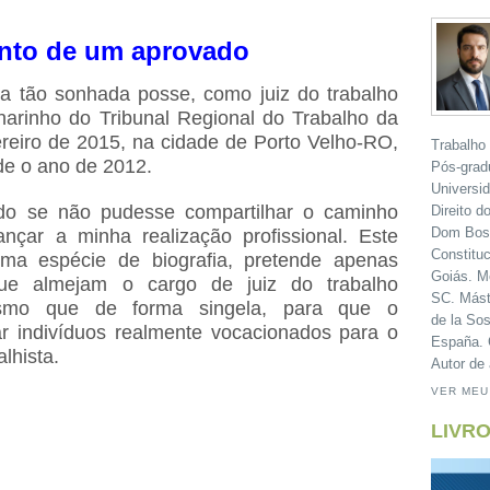
nto de um aprovado
a tão sonhada posse, como juiz do trabalho
enarinho do Tribunal Regional do Trabalho da
ereiro de 2015, na cidade de Porto Velho-RO,
Trabalho
de o ano de 2012.
Pós-grad
Universi
ido se não pudesse compartilhar o caminho
Direito d
Dom Bosc
ançar a minha realização profissional. Este
Constituc
ma espécie de biografia, pretende apenas
Goiás. M
que almejam o cargo de juiz do trabalho
SC. Mást
mesmo que de forma singela, para que o
de la Sos
ar indivíduos realmente vocacionados para o
España. C
lhista.
Autor de 
VER MEU
LIVRO