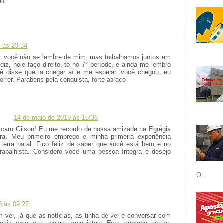
l!
 às 23:34
ez você não se lembre de mim, mas trabalhamos juntos em
diz, hoje faço direito, to no 7° período, e ainda me lembro
 disse que ia chegar aí e me esperar, você chegou, eu
rrer. Parabéns pela conquista, forte abraço
14 de maio de 2015 às 15:36
 caro Gilson! Eu me recordo de nossa amizade na Egrégia
ra. Meu primeiro emprego e minha primeira experiência
a terra natal. Fico feliz de saber que você está bem e no
trabalhista. Considero você uma pessoa íntegra e desejo
O...
5 às 09:27
m ver, já que as notícias, as tinha de ver e conversar com
 mais uma vez, pelas conquistas. Esta semana estava