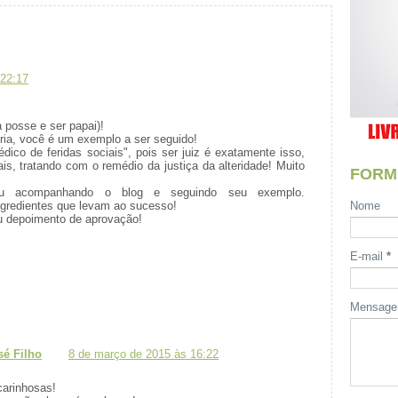
 22:17
 posse e ser papai)!
ória, você é um exemplo a ser seguido!
ico de feridas sociais", pois ser juiz é exatamente isso,
is, tratando com o remédio da justiça da alteridade! Muito
FORM
tou acompanhando o blog e seguindo seu exemplo.
ngredientes que levam ao sucesso!
Nome
 depoimento de aprovação!
E-mail
*
Mensag
é Filho
8 de março de 2015 às 16:22
carinhosas!