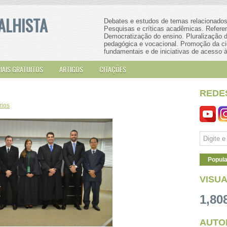
ALHISTA
Debates e estudos de temas relacionados 
Pesquisas e críticas acadêmicas. Referenci
Democratização do ensino. Pluralização do
pedagógica e vocacional. Promoção da ci
fundamentais e de iniciativas de acesso à
IAIS GRATUITOS
ARTIGOS
CITAÇÕES
REDE
rios
Popula
VISU
1,80
AUTO