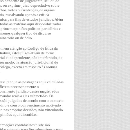
so pendente de julgamento, seu ou de
, ou exprime juízo depreciativo sobre
hos, votos ou sentenças, de órgãos
ais, ressalvando apenas a crítica
ica para fins de estudos jurídicos. Além
 todas as matérias aqui disponibilizadas
primem opiniões político-partidárias e
 menos qualquer tipo de discurso
minatório ou de ódio.
m em atenção ao Código de Ética da
ratura, estes juízes atuam de forma
ial e independente, não interferindo, de
er modo, na atuação jurisdicional de
colega, exceto em respeito às normas
.
essaltar que as postagens aqui veiculadas
fletem necessariamente o
onamento jurídico destes magistrados
andas reais a eles submetidas. Os
os são julgados de acordo com o contexto
tório e com o convencimento motivado
o nas próprias decisões, não vinculando-
opiniões aqui discutidas.
ormações contidas neste site são
idas somente para fins educativos e para