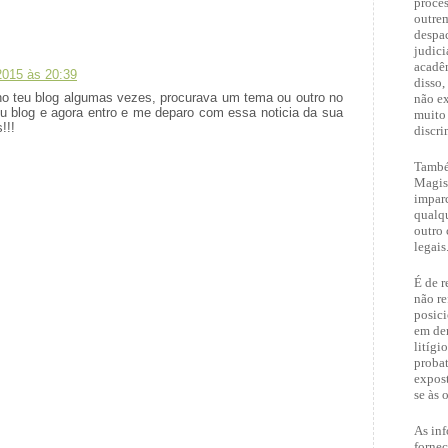
proces
outrem
despac
judici
acadêm
2015 às 20:39
disso,
 no teu blog algumas vezes, procurava um tema ou outro no
não ex
eu blog e agora entro e me deparo com essa noticia da sua
muito
!!!
discri
També
Magist
imparc
qualqu
outro 
legais
É de r
não re
posici
em dem
litígi
proba
expost
se às 
As inf
fornec