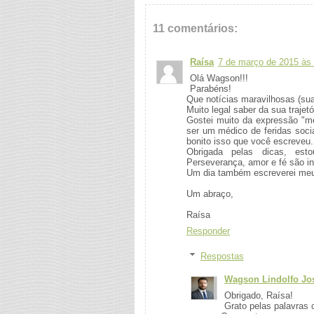
11 comentários:
Raísa
7 de março de 2015 às
Olá Wagson!!!
Parabéns!
Que notícias maravilhosas (sua
Muito legal saber da sua trajet
Gostei muito da expressão "méd
ser um médico de feridas socia
bonito isso que você escreveu.
Obrigada pelas dicas, es
Perseverança, amor e fé são i
Um dia também escreverei meu
Um abraço,
Raísa
Responder
Respostas
Wagson Lindolfo Jos
Obrigado, Raísa!
Grato pelas palavras 