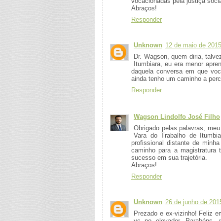
vocacionadas pela justiça socia
Abraços!
Responder
Unknown
12 de maio de 2015
Dr. Wagson, quem diria, talv
Itumbiara, eu era menor apren
daquela conversa em que você
ainda tenho um caminho a perco
Responder
Wagson Lindolfo José Filho
Obrigado pelas palavras, meu
Vara do Trabalho de Itumbia
profissional distante de minh
caminho para a magistratura 
sucesso em sua trajetória.
Abraços!
Responder
Unknown
26 de junho de 201
Prezado e ex-vizinho! Feliz e
vc no elevador. Parabéns,