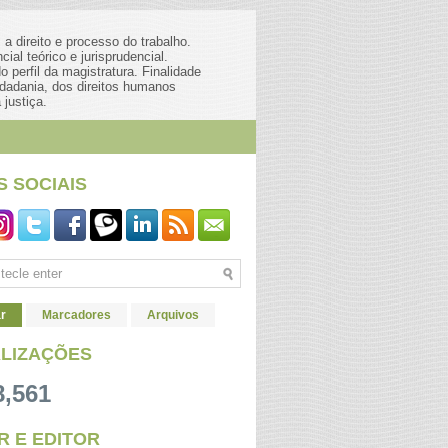
a direito e processo do trabalho.
al teórico e jurisprudencial.
 perfil da magistratura. Finalidade
dadania, dos direitos humanos
 justiça.
S SOCIAIS
r
Marcadores
Arquivos
ALIZAÇÕES
8,561
R E EDITOR